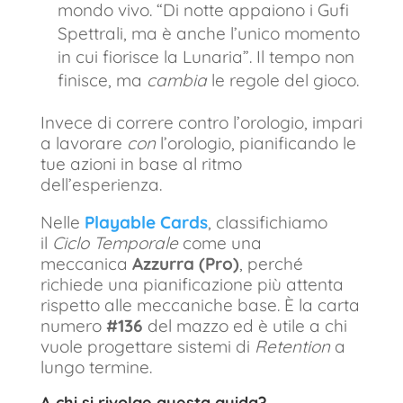
mondo vivo. “Di notte appaiono i Gufi
Spettrali, ma è anche l’unico momento
in cui fiorisce la Lunaria”. Il tempo non
finisce, ma
cambia
le regole del gioco.
Invece di correre contro l’orologio, impari
a lavorare
con
l’orologio, pianificando le
tue azioni in base al ritmo
dell’esperienza.
Nelle
Playable Cards
, classifichiamo
il
Ciclo Temporale
come una
meccanica
Azzurra (Pro)
, perché
richiede una pianificazione più attenta
rispetto alle meccaniche base. È la carta
numero
#136
del mazzo ed è utile a chi
vuole progettare sistemi di
Retention
a
lungo termine.
A chi si rivolge questa guida?